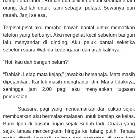
hampir dua tahun. Rumah dua bilik itu dihuni seramai enam
orang. Jadilah untuk kami sebagai pelajar. Sewanya pun
murah. Janji selesa.
Terpisat-pisat aku meraba bawah bantal untuk mematikan
telefon yang berbunyi. Aku mengeliat kecil sebelum bangun
lalu menyandar di dinding. Aku peluk bantal seketika
sebelum suara Wahida kedengaran dari arah katilnya.
“Hoi, kau dah bangun belum?”
“Dahlah. Lelap mata kejap,” jawabku bersahaja. Mata masih
dipejamkan. Kantuk masih menghantui diri. Mana tidaknya,
sehingga jam 2.00 pagi aku menyiapkan tugasan
percukaian.
Suasana pagi yang mendamaikan dan cukup sejuk
membuatkan aku bermalas-malasan untuk bersiap ke kelas.
Bumi Ipoh di basahi hujan sejak Subuh tadi. Cuaca yang
sejuk terasa mencengkam hingga ke tulang putih. Terasa